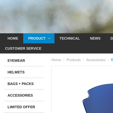
HOME
PRODUCT
TECHNICAL
NEWS
D
CUSTOMER SERVICE
Home
Products
Accessories
/
/
/
EYEWEAR
HELMETS
BAGS + PACKS
ACCESSORIES
LIMITED OFFER