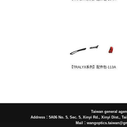
【TRALYX系列】配件包-113A
Taiwan general ag
Address：5A06 No. 5, Sec. 5, Xinyi Rd., Xinyi Dist., Tai
Mail：wangoptics.taiwan@g