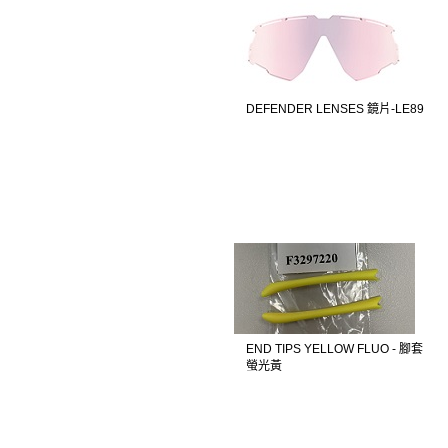
DEFENDER LENSES 鏡片-LE89
END TIPS YELLOW FLUO - 腳套
螢光黃