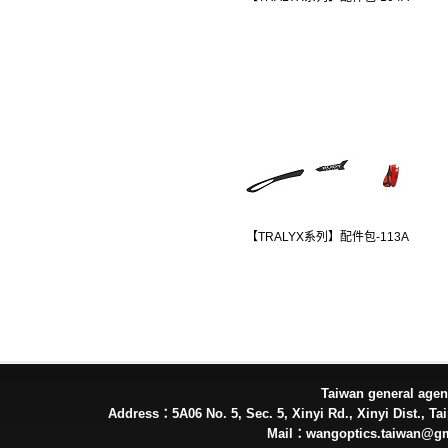
【TRALYX系列】配件包-113A
Taiwan general ag
Address：5A06 No. 5, Sec. 5, Xinyi Rd., Xinyi Dist., Tai
Mail：wangoptics.taiwan@g