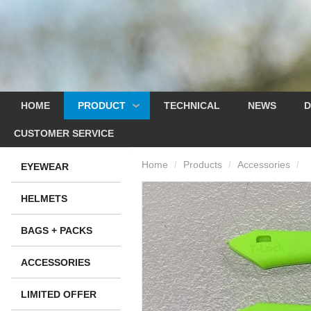
HOME
PRODUCT
TECHNICAL
NEWS
D
CUSTOMER SERVICE
Home
Products
Accessories
/
/
/
EYEWEAR
HELMETS
BAGS + PACKS
ACCESSORIES
LIMITED OFFER