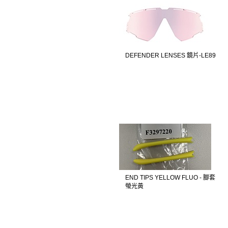
DEFENDER LENSES 鏡片-LE89
END TIPS YELLOW FLUO - 腳套
螢光黃