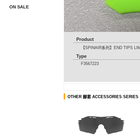
ON SALE
Product
【SPINAIR系列】END TIPS L
Type
F3567223
OTHER 腳套 ACCESSORIES SERIES