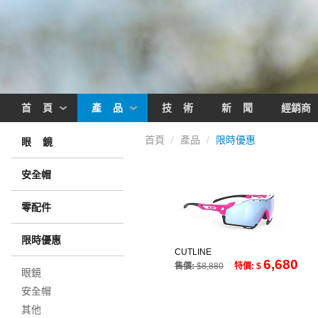
首 頁
產 品
技 術
新 聞
經銷商
首頁
產品
限時優惠
/
/
眼 鏡
安全帽
零配件
限時優惠
CUTLINE
6,680
售價:
$8,880
特價: $
眼鏡
安全帽
其他