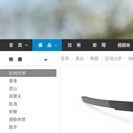
首 頁
產 品
技 術
新 聞
經銷商
首頁
產品
眼鏡
近視光學
SI
/
/
/
/
眼 鏡
近視光學
單車
登山
高爾夫
航海
射擊
運動休閒
跑步