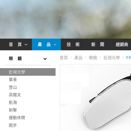
首 頁
產 品
技 術
新 聞
經銷商
首頁
產品
眼鏡
近視光學
FR
/
/
/
/
眼 鏡
近視光學
單車
登山
高爾夫
航海
射擊
運動休閒
跑步