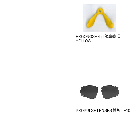
ERGONOSE 4 可調鼻墊-黃
YELLOW
PROPULSE LENSES 鏡片-LE10