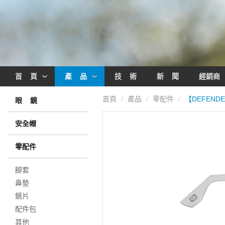
首 頁
產 品
技 術
新 聞
經銷商
首頁
產品
零配件
【DEFEND
/
/
/
眼 鏡
安全帽
零配件
腳套
鼻墊
鏡片
配件包
其他