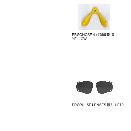
ERGONOSE 4 可調鼻墊-黃
YELLOW
PROPULSE LENSES 鏡片-LE10