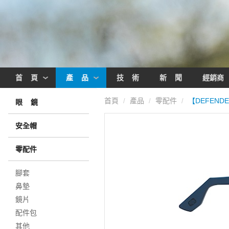
首 頁
產 品
技 術
新 聞
經銷商
首頁
產品
零配件
【DEFEND
/
/
/
眼 鏡
安全帽
零配件
腳套
鼻墊
鏡片
配件包
其他