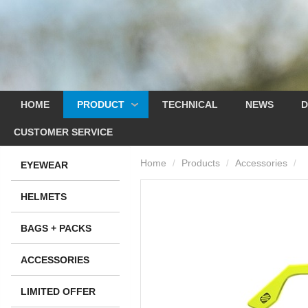
HOME
PRODUCT
TECHNICAL
NEWS
D
CUSTOMER SERVICE
Home
Products
Accessories
/
/
/
EYEWEAR
HELMETS
BAGS + PACKS
ACCESSORIES
LIMITED OFFER