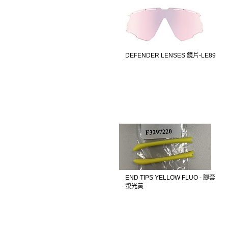
DEFENDER LENSES 鏡片-LE89
END TIPS YELLOW FLUO - 腳套
螢光黃