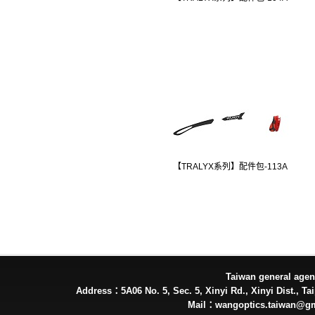
【TRALYX系列】配件包-113A
Taiwan general ag
Address：5A06 No. 5, Sec. 5, Xinyi Rd., Xinyi Dist., Tai
Mail：wangoptics.taiwan@g