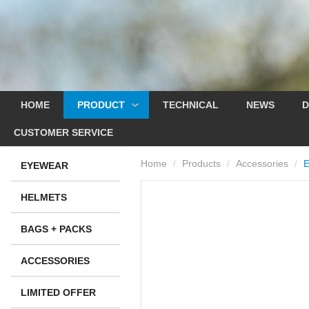
HOME
PRODUCT
TECHNICAL
NEWS
D
CUSTOMER SERVICE
Home
Products
Accessories
/
/
/
EYEWEAR
HELMETS
BAGS + PACKS
ACCESSORIES
LIMITED OFFER