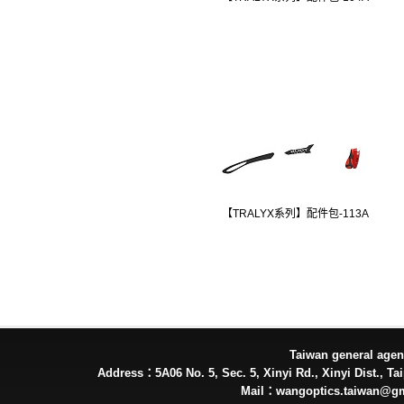
【TRALYX系列】配件包-113A
Taiwan general ag
Address：5A06 No. 5, Sec. 5, Xinyi Rd., Xinyi Dist., Tai
Mail：wangoptics.taiwan@g