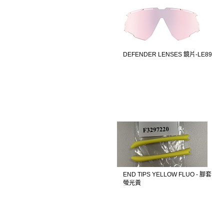
DEFENDER LENSES 鏡片-LE89
END TIPS YELLOW FLUO - 腳套
螢光黃